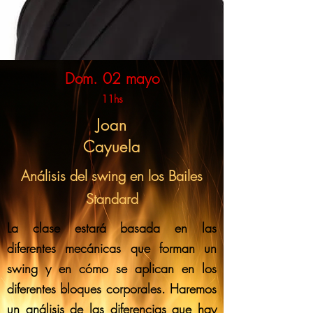
Dom. 02 mayo
11hs
Joan
Cayuela
Análisis del swing en los Bailes
Standard
La clase estará basada en las
diferentes mecánicas que forman un
swing y en cómo se aplican en los
diferentes bloques corporales. Haremos
un análisis de las diferencias que hay