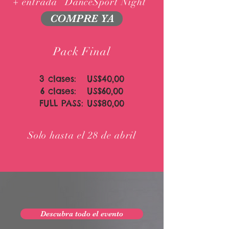
+ entrada “DanceSport Night”
COMPRE YA
Pack Final
3 clases: US$40,00
6 clases: US$60,00
FULL PASS: US$80,00
Solo hasta el 28 de abril
Descubra todo el evento