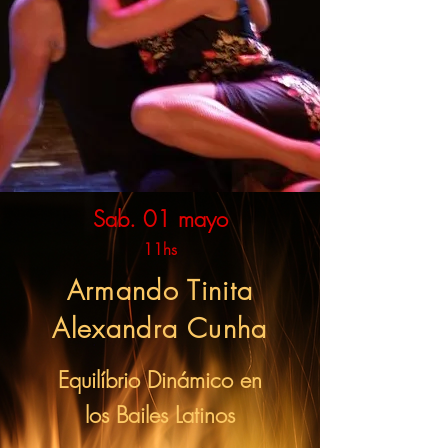
Sab. 01 mayo
11hs
Armando Tinita
Alexandra Cunha
Equilíbrio Dinámico en
los Bailes Latinos