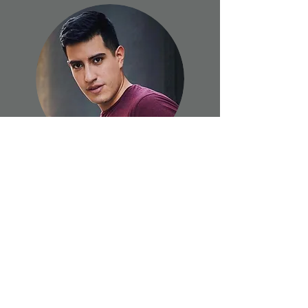
Daniel
Camacho
Look
Latino
Con un dinámica rutina de Cha-Cha-Cha,
encontraremos herramientas para crear un
estilo de nivel competitivo por medio de la
utilización correcta de la postura del cuerpo